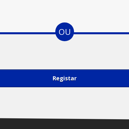
OU
Registar